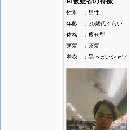
☑被疑者の特徴
性別 ：男性
年齢 ：30歳代くらい
体格 ：痩せ型
頭髪 ：茶髪
着衣 ：黒っぽいシャツ