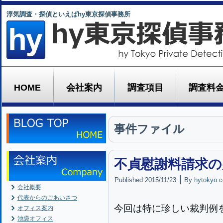
浮気調査・探偵といえばhy東京探偵事務所
HOME
会社案内
調査項目
調査料
事件ファイル
不貞慰謝料請求の判例
|
Published
2015/11/23
By
hytokyo.c
会社概要
代表からのごあいさつ
今回は特に珍しい裁判例
オフィス案内
池袋オフィス