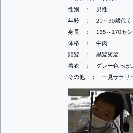
性別 ： 男性
年齢 ： 20～30歳代
身長 ： 165～170セ
体格 ： 中肉
頭髪 ： 黒髪短髪
着衣 ： グレー色っぽ
その他 ： 一見サラリ