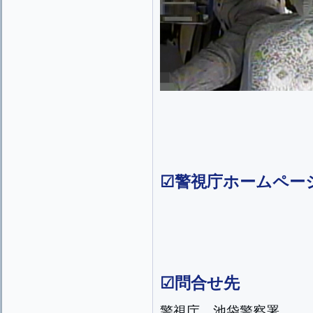
☑
警視庁ホームペー
☑問合せ先
警視庁 池袋警察署