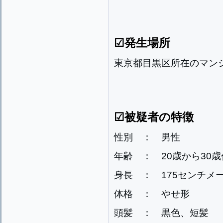
☑発生場所
東京都目黒区所在のマン
☑被疑者の特徴
性別 ： 男性
年齢 ： 20歳から30
身長 ： 175センチメ
体格 ： やせ形
頭髪 ： 黒色、短髪