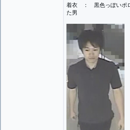
着衣 ： 黒色っぽいポ
た男