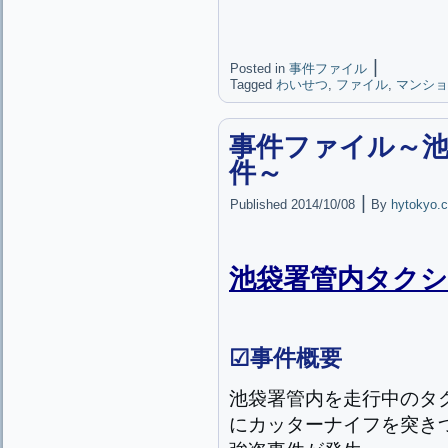
|
Posted in
事件ファイル
Tagged
わいせつ
,
ファイル
,
マンショ
事件ファイル～池
件～
|
Published
2014/10/08
By
hytokyo.c
池袋署管内タクシ
☑事件概要
池袋署管内を走行中のタ
にカッターナイフを突き