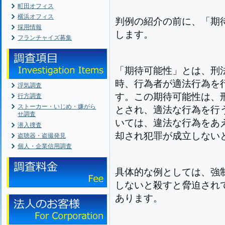
町田オフィス
横浜オフィス
判例の紹介の前に、「期
採用情報
します。
フランチャイズ募集
「期待可能性」とは、刑
時、行為者が適法行為を
浮気調査
す。この期待可能性は、
行方調査
ストーカー・いじめ・嫌がら
とされ、適法な行為を行
せ調査
いては、違法な行為をあ
潜入捜査
却され犯罪が成立しない
盗聴器・盗撮発見
個人・企業信用調査
具体的な例としては、強
しないと殺すと脅迫され
あります。