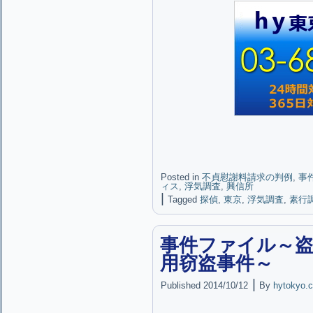
Posted in
不貞慰謝料請求の判例
,
事
ィス
,
浮気調査
,
興信所
|
Tagged
探偵
,
東京
,
浮気調査
,
素行
事件ファイル～
用窃盗事件～
|
Published
2014/10/12
By
hytokyo.c