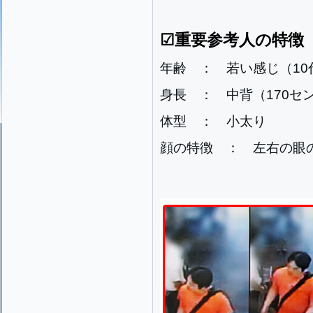
☑重要参考人の特徴
年齢 ： 若い感じ（10
身長 ： 中背（170セ
体型 ： 小太り
顔の特徴 ： 左右の眼