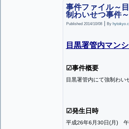
事件ファイル～
制わいせつ事件
|
Published
2014/10/08
By
hytokyo.c
目黒署管内マン
☑事件概要
目黒署管内にて強制わい
☑発生日時
平成26年6月30日(月) 