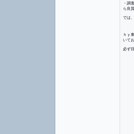
・調
ら良
では
ｈｙ
いて
必ず