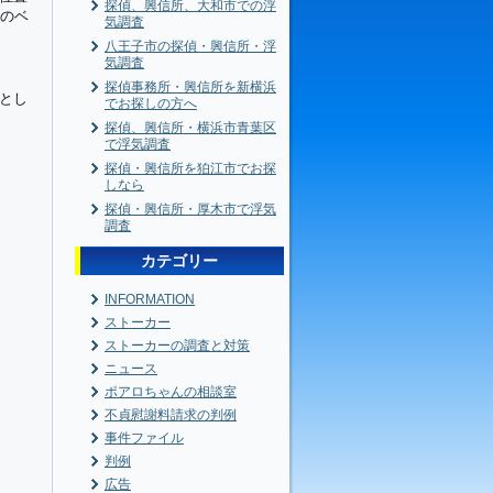
探偵、興信所、大和市での浮
圏のベ
気調査
八王子市の探偵・興信所・浮
気調査
探偵事務所・興信所を新横浜
とし
でお探しの方へ
探偵、興信所・横浜市青葉区
で浮気調査
探偵・興信所を狛江市でお探
しなら
探偵・興信所・厚木市で浮気
調査
カテゴリー
INFORMATION
ストーカー
ストーカーの調査と対策
ニュース
ポアロちゃんの相談室
不貞慰謝料請求の判例
事件ファイル
判例
広告