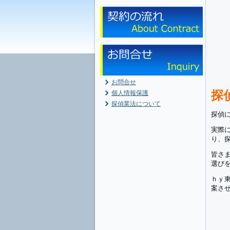
お問合せ
探
個人情報保護
探偵業法について
探偵
実際
り、
皆さ
選び
ｈｙ
案さ