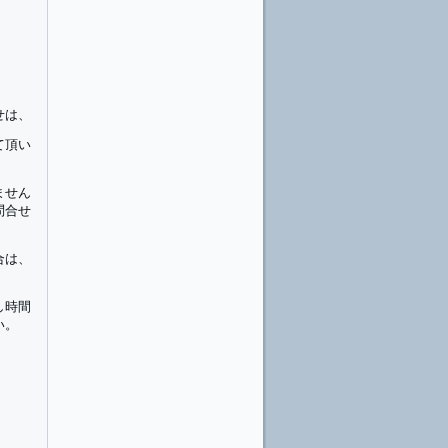
せは、
て頂い
ません
問合せ
合は、
、
し時間
い。