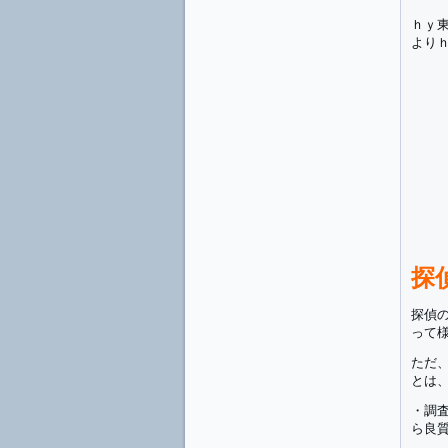
ｈｙ東
より
探
探偵
って
ただ
とは
・調
ら良