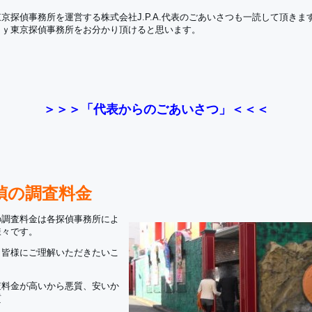
京探偵事務所を運営する株式会社J.P.A.代表のごあいさつも一読して頂きま
ｈｙ東京探偵事務所をお分かり頂けると思います。
＞＞＞「代表からのごあいさつ」＜＜＜
偵の調査料金
の調査料金は各探偵事務所によ
様々です。
、皆様にご理解いただきたいこ
、
査料金が高いから悪質、安いか
質