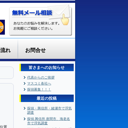
の流れ
お問合せ
皆さまへのお知らせ
代表からのご挨拶
マスコミ各社へ
探偵募集！！！
最近の投稿
探偵・興信所・綾瀬市で浮気
調査
探偵.興信所.座間市、海老名
市で浮気調査
位置