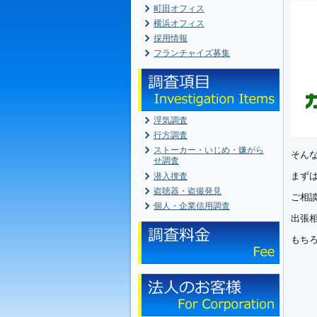
町田オフィス
横浜オフィス
採用情報
フランチャイズ募集
浮気調査
行方調査
ストーカー・いじめ・嫌がら
そん
せ調査
まず
潜入捜査
盗聴器・盗撮発見
ご相
個人・企業信用調査
出張
もち