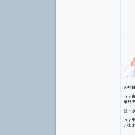
の項
ｈｙ
最終
はっ
ｈｙ
が出