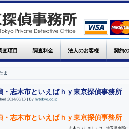
調査項目
調査料金
法人のお客様
契約
たま
偵・志木市といえばｈｙ東京探偵事務所
shed
2014/08/13
|
By
hytokyo.co.jp
偵・志木市といえばｈｙ東京探偵事務所
志木市（しきし）は、埼玉県南部に