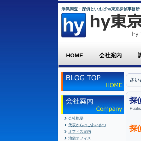
浮気調査・探偵といえばhy東京探偵事務所
HOME
会社案内
さい
探
Publi
会社概要
代表からのごあいさつ
探
オフィス案内
池袋オフィス