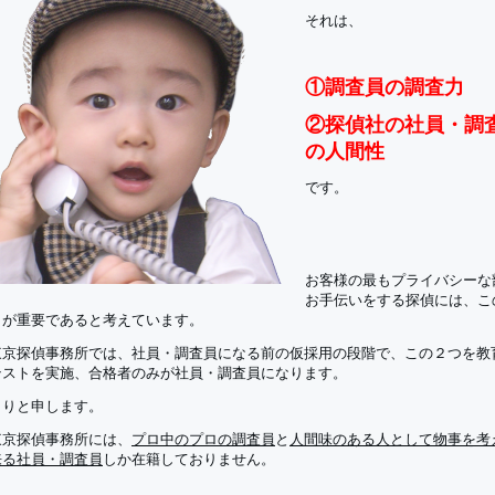
それは、
①調査員の調査力
②探偵社の社員・調
の人間性
です。
お客様の最もプライバシーな
お手伝いをする探偵には、こ
目が重要であると考えています。
東京探偵事務所では、社員・調査員になる前の仮採用の段階で、この２つを教
テストを実施、合格者のみが社員・調査員になります。
きりと申します。
東京探偵事務所には、
プロ中のプロの調査員
と
人間味のある人として物事を考
来る社員・調査員
しか在籍しておりません。