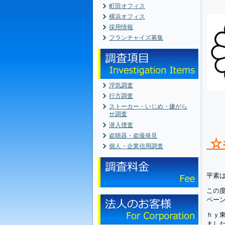
町田オフィス
横浜オフィス
採用情報
フランチャイズ募集
浮気調査
行方調査
ストーカー・いじめ・嫌がら
せ調査
潜入捜査
盗聴器・盗撮発見
☆
個人・企業信用調査
平素
この
ペー
ｈｙ
まし