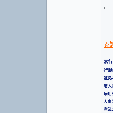
０３
☆
素行
行動
証拠
潜入
雇用
人事
産業