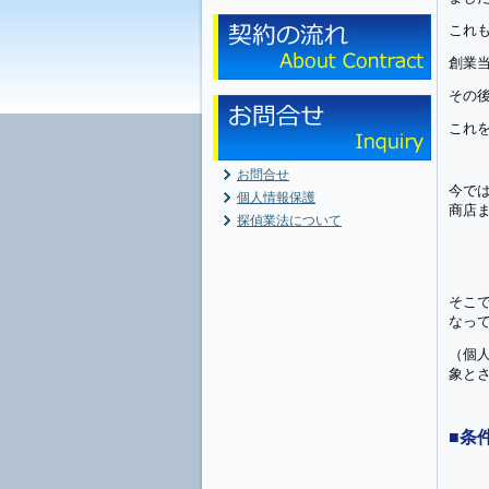
これ
創業
その
これ
お問合せ
今で
個人情報保護
商店
探偵業法について
そこ
なっ
（個
象と
■条