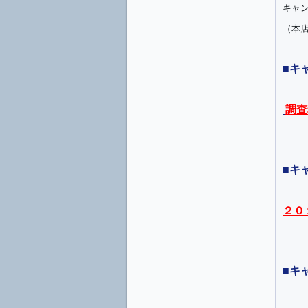
キャ
（本
■キ
調査
■キ
２０
■キ