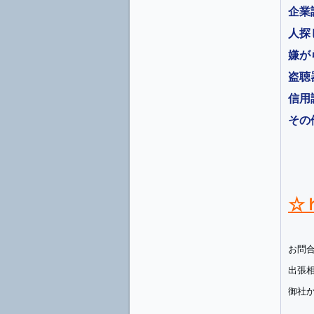
企業
人探
嫌が
盗聴
信用
その
☆
お問
出張
御社