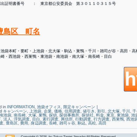
届出証明書番号 ： 東京都公安委員会 第３０１１０３１５号
豊島区 町名
・池袋本町・要町・上池袋・北大塚・駒込・巣鴨・千川・雑司が谷・高田・高
長崎・西池袋・西巣鴨・東池袋・南池袋・南大塚・南長崎・目白
d in
INFORMATION
,
池袋オフィス
,
限定キャンペーン
|
d
キャンペーン
,
上池袋
,
企業
,
価格
,
信用調査
,
値引き
,
割引
,
北大塚
,
千川
,
千
南池袋
,
南長崎
,
大塚
,
巣鴨
,
探偵
,
探偵事務所
,
探偵社
,
料金
,
東京
,
東池袋
,
池
町
,
法人
,
浮気調査
,
目白
,
素行調査
,
興信所
,
行動調査
,
行方調査
,
西巣鴨
,
西池
査
,
豊島区
,
費用
,
身辺調査
,
長崎
,
雑司ヶ谷
,
駒込
,
高松
,
高田
Copyright © 2026. hy Tokyo Tantei Jimusho All Rights Reserved.