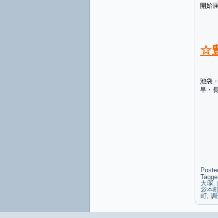
開始
☆
池袋
早・
Poste
Tagge
大塚
,
袋本
町
,
調