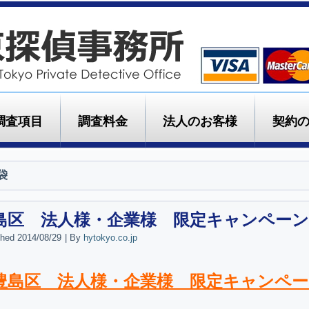
調査項目
調査料金
法人のお客様
契約
袋
島区 法人様・企業様 限定キャンペーン
shed
2014/08/29
|
By
hytokyo.co.jp
豊島区 法人様・企業様 限定キャンペー