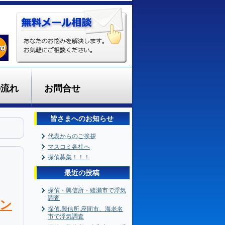
の流れ
お問合せ
皆さまへのお知らせ
代表からのご挨拶
マスコミ各社へ
探偵募集！！！
最近の投稿
探偵・興信所・綾瀬市で浮気
調査
ン
探偵.興信所.座間市、海老名
市で浮気調査