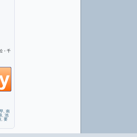
松・千
早
,
南
袋
,
池
袋
,
要