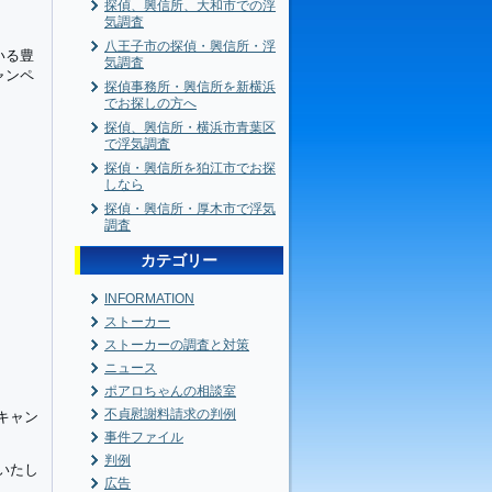
探偵、興信所、大和市での浮
気調査
八王子市の探偵・興信所・浮
いる豊
気調査
ャンペ
探偵事務所・興信所を新横浜
でお探しの方へ
探偵、興信所・横浜市青葉区
で浮気調査
探偵・興信所を狛江市でお探
しなら
探偵・興信所・厚木市で浮気
調査
カテゴリー
INFORMATION
ストーカー
ストーカーの調査と対策
ニュース
ポアロちゃんの相談室
不貞慰謝料請求の判例
キャン
事件ファイル
判例
いたし
広告