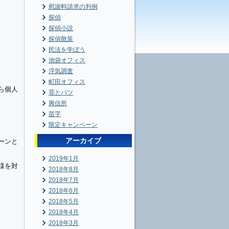
慰謝料請求の判例
探偵
探偵小説
探偵散策
民法を学ぼう
池袋オフィス
浮気調査
町田オフィス
ら個人
罪とバツ
興信所
苗字
限定キャンペーン
アーカイブ
ーンと
2019年1月
様を対
2018年8月
2018年7月
2018年6月
2018年5月
2018年4月
2018年3月