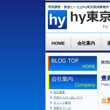
浮気調査・探偵といえばhy東京探偵事務所
HOME
会社案内
南池
豊
Publi
会社概要
代表からのごあいさつ
☆
オフィス案内
池袋オフィス