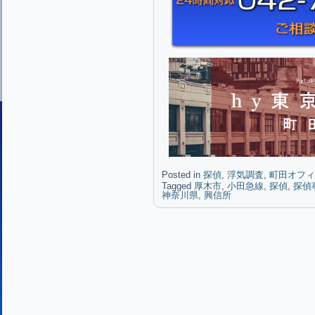
Posted in
探偵
,
浮気調査
,
町田オフィ
Tagged
厚木市
,
小田急線
,
探偵
,
探偵
神奈川県
,
興信所