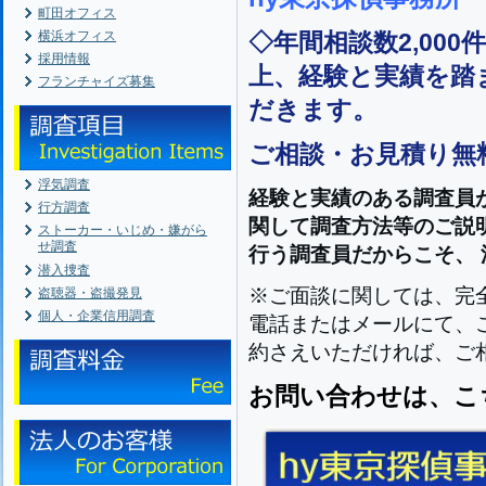
町田オフィス
横浜オフィス
◇年間相談数2,000
採用情報
上、経験と実績を踏
フランチャイズ募集
だきます。
ご相談・お見積り無
浮気調査
経験と実績のある調査員
行方調査
関して
調査方法等の
ご説
ストーカー・いじめ・嫌がら
せ調査
行う調査員だからこそ、
潜入捜査
※ご面談に関しては、完
盗聴器・盗撮発見
個人・企業信用調査
電話またはメールにて、
約さえいただければ、ご相
お問い合わせは、こ