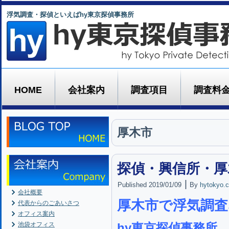
浮気調査・探偵といえばhy東京探偵事務所
HOME
会社案内
調査項目
調査料
厚木市
探偵・興信所・厚
|
Published
2019/01/09
By
hytokyo.c
会社概要
厚木市で浮気調査
代表からのごあいさつ
オフィス案内
池袋オフィス
hy東京探偵事務所