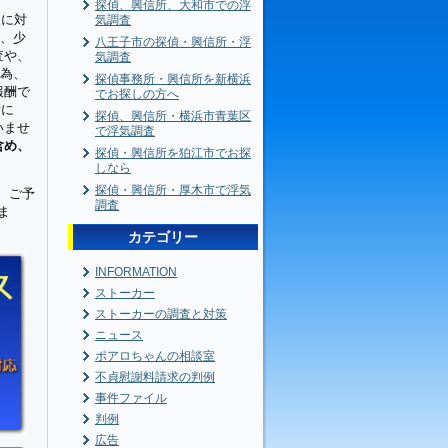
探偵、興信所、大和市での浮
談に対
気調査
が、少
八王子市の探偵・興信所・浮
査や、
気調査
い為、
探偵事務所・興信所を新横浜
報酬で
でお探しの方へ
所に
探偵、興信所・横浜市青葉区
いませ
で浮気調査
含め、
探偵・興信所を狛江市でお探
しなら
探偵・興信所・厚木市で浮気
、ご予
調査
ま
カテゴリー
INFORMATION
ストーカー
ストーカーの調査と対策
ニュース
ポアロちゃんの相談室
不貞慰謝料請求の判例
事件ファイル
判例
広告