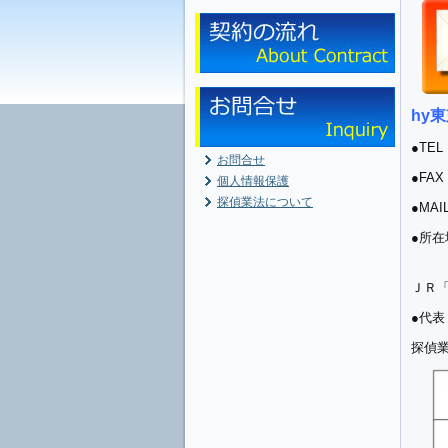
hy
●TEL：
お問合せ
●FAX：
個人情報保護
探偵業法について
●MAI
●所在
ＪＲ
●代
探偵業