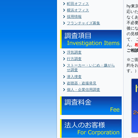
町田オフィス
hy
横浜オフィス
応い
採用情報
なく
不必
フランチャイズ募集
後に
の見
て、
ん。
ご相
浮気調査
行方調査
※ご
約を
ストーカー・いじめ・嫌がら
せ調査
す。
潜入捜査
盗聴器・盗撮発見
個人・企業信用調査