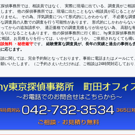
東京探偵事務所では、相談員ではなく、 実際に現場に出ている、調査員がご相
たします。 他の探偵事務所では、現場に出たこともない相談員が応じること
ありません。 その為、浮気調査について形式的にしかわからず、 不必要な調
要な調査員の人数での調査を行う可能性があります。 形式的にしかわからな
なってからの追加請求や、 適正価格での調査見積もりが出せない為、 高額な
積もりになることもあります。 他の探偵事務所に行く前に、hy東京探偵事務
 ご相談、お見積もりを行っては、いかがでしょうか。 ご依頼されなくても構
相談無料
・
秘密厳守
です。
経験豊富な調査員が、長年の実績と過去の事例も
談に応じます。
面談に関しては、完全予約制となっております。事前に電話またはメールにて
お願いいたします。（ご予約さえいただければ、ご相談は24時間対応しており
）