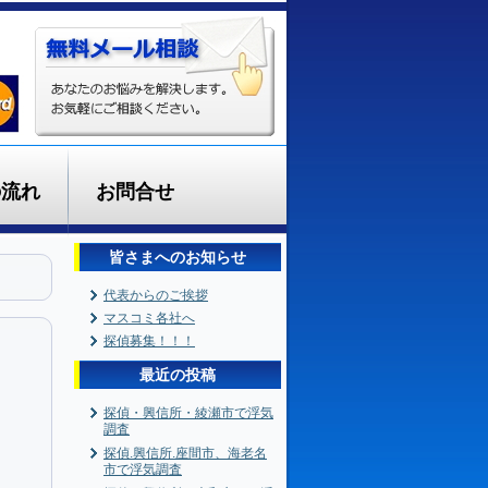
の流れ
お問合せ
皆さまへのお知らせ
代表からのご挨拶
マスコミ各社へ
探偵募集！！！
最近の投稿
探偵・興信所・綾瀬市で浮気
調査
探偵.興信所.座間市、海老名
市で浮気調査