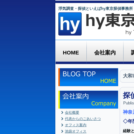
浮気調査・探偵といえばhy東京探偵事務所
HOME
会社案内
大和
探
Publi
神奈
会社概要
代表からのごあいさつ
◇年
オフィス案内
経験
池袋オフィス