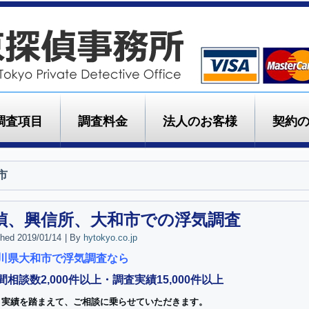
調査項目
調査料金
法人のお客様
契約
市
偵、興信所、大和市での浮気調査
shed
2019/01/14
|
By
hytokyo.co.jp
川県大和市で浮気調査なら
間相談数2,000件以上・調査実績15,000件以上
と実績を踏まえて、ご相談に乗らせていただきます。