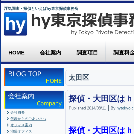
浮気調査・探偵といえばhy東京探偵事務所
HOME
会社案内
調査項目
調査料
太田区
探偵・大田区はｈ
|
Published
2014/08/11
By
hytokyo.c
会社概要
代表からのごあいさつ
オフィス案内
探偵・大田区はｈ
池袋オフィス