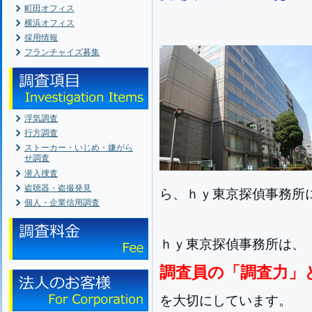
町田オフィス
横浜オフィス
採用情報
フランチャイズ募集
浮気調査
行方調査
ストーカー・いじめ・嫌がら
せ調査
潜入捜査
盗聴器・盗撮発見
ら、ｈｙ東京探偵事務所
個人・企業信用調査
ｈｙ東京探偵事務所は、
調査員の「調査力」
を大切にしています。