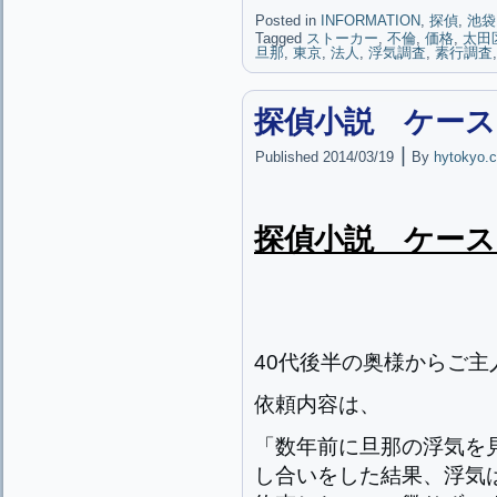
Posted in
INFORMATION
,
探偵
,
池袋
Tagged
ストーカー
,
不倫
,
価格
,
太田
旦那
,
東京
,
法人
,
浮気調査
,
素行調査
探偵小説 ケース
|
Published
2014/03/19
By
hytokyo.c
探偵小説 ケース
40代後半の奥様からご
依頼内容は、
「数年前に旦那の浮気を
し合いをした結果、浮気