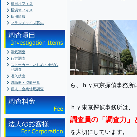
町田オフィス
横浜オフィス
採用情報
フランチャイズ募集
浮気調査
行方調査
ストーカー・いじめ・嫌がら
せ調査
潜入捜査
盗聴器・盗撮発見
ら、ｈｙ東京探偵事務所
個人・企業信用調査
ｈｙ東京探偵事務所は、
調査員の「調査力」
を大切にしています。