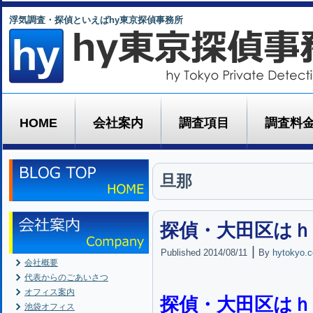
浮気調査・探偵といえばhy東京探偵事務所
HOME
会社案内
調査項目
調査料
旦那
探偵・大田区はｈ
|
Published
2014/08/11
By
hytokyo.c
会社概要
代表からのごあいさつ
オフィス案内
探偵・大田区はｈ
池袋オフィス