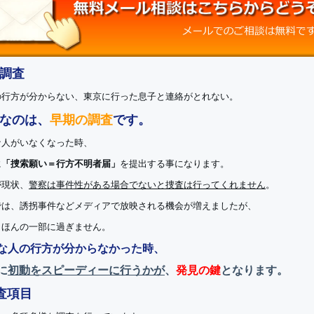
調査
の行方が分からない、東京に行った息子と連絡がとれない。
なのは、
早期の調査
です。
な人がいなくなった時、
に
「捜索願い＝行方不明者届」
を提出する事になります。
が現状、
警察は事件性がある場合でないと捜査は行ってくれません
。
では、誘拐事件などメディアで放映される機会が増えましたが、
もほんの一部に過ぎません。
な人の行方が分からなかった時、
に
初動をスピーディーに行うかが
、
発見の鍵
となります。
査項目