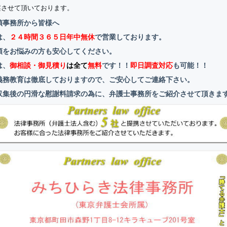
案させて頂いております。
偵事務所から皆様へ
は、
２４時間３６５日年中無休
で営業しております。
頼をお悩みの方も安心してください。
は、
御相談・御見積り
は全て
無料
です！！
即日調査対応
も可能！！
義務教育は徹底しておりますので、ご安心してご連絡下さい。
収集後の円滑な慰謝料請求の為に、弁護士事務所をご紹介させて頂きま