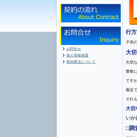
行方
子供
お問合せ
大切
個人情報保護
探偵業法について
大切
警察
です
最近
それ
大切
いか
□調