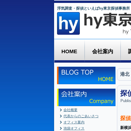
浮気調査・探偵といえばhy東京探偵事務所
HOME
会社案内
港北
探
Publi
会社概要
代表からのごあいさつ
探偵
オフィス案内
新横
池袋オフィス