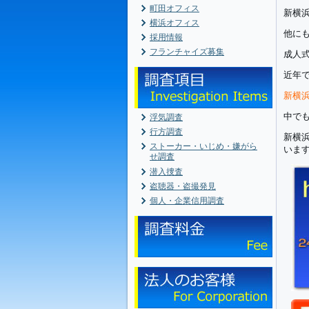
町田オフィス
新横
横浜オフィス
他に
採用情報
フランチャイズ募集
成人
近年
新横
中で
浮気調査
行方調査
新横
ストーカー・いじめ・嫌がら
いま
せ調査
潜入捜査
盗聴器・盗撮発見
個人・企業信用調査