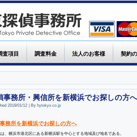
調査項目
調査料金
法人のお客様
契約
偵事務所・興信所を新横浜でお探しの方
shed
2019/01/12
|
By
hytokyo.co.jp
事務所を新横浜でお探しの方へ
浜
は、横浜市港北区にある新横浜駅を中心とする地域及び地名である。