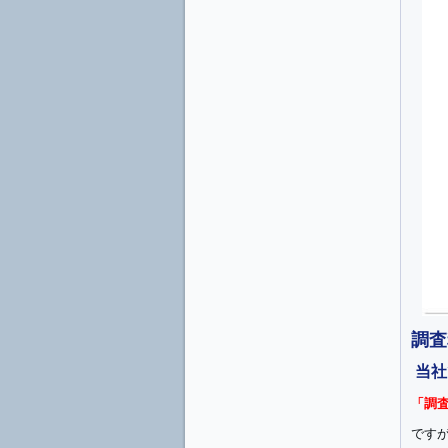
調査
当社
「調
です