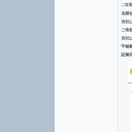
ご提
当探
当社
ご依
当社
守秘
証拠