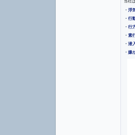
当社
・
浮
・
行
・
行
・
素
・
潜
・
嫌