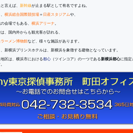
浜と言えば、
新幹線
が止まる駅として有名ですよね。
も、
横浜総合国際競技場
＝
日産スタジアム
や、
式の会場でもある、
横浜アリーナ
。
では、国内外からも観光客が訪れる、
浜ラーメン博物館
など、様々な施設があります。
も、新横浜プリンスホテルは、新横浜を象徴する建物となっています。
浜地区は、横浜市における
都心
（ツインコア）の一つである
新横浜都心
に指定
す。