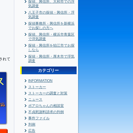
探偵、興信所、大和市での浮
気調査
八王子市の探偵・興信所・浮
気調査
探偵事務所・興信所を新横浜
でお探しの方へ
探偵、興信所・横浜市青葉区
で浮気調査
探偵・興信所を狛江市でお探
しなら
探偵・興信所・厚木市で浮気
されて
調査
カテゴリー
INFORMATION
ストーカー
ストーカーの調査と対策
ニュース
ポアロちゃんの相談室
不貞慰謝料請求の判例
事件ファイル
判例
広告