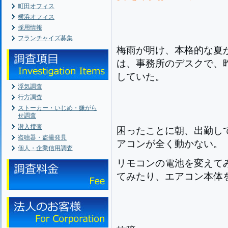
町田オフィス
横浜オフィス
採用情報
フランチャイズ募集
梅雨が明け、本格的な夏
は、事務所のデスクで、
していた。
浮気調査
行方調査
ストーカー・いじめ・嫌がら
せ調査
潜入捜査
困ったことに朝、出勤し
盗聴器・盗撮発見
アコンが全く動かない。
個人・企業信用調査
リモコンの電池を変えて
てみたり、エアコン本体