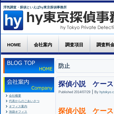
浮気調査・探偵といえばhy東京探偵事務所
HOME
会社案内
調査項目
調査料
防止
探偵小説 ケース
|
Published
2014/07/29
By
hytokyo.c
会社概要
代表からのごあいさつ
オフィス案内
探偵小説 ケース
池袋オフィス