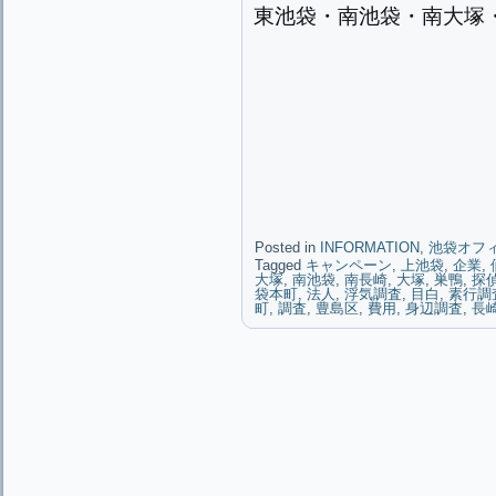
東池袋・南池袋・南大塚
Posted in
INFORMATION
,
池袋オフ
Tagged
キャンペーン
,
上池袋
,
企業
,
大塚
,
南池袋
,
南長崎
,
大塚
,
巣鴨
,
探
袋本町
,
法人
,
浮気調査
,
目白
,
素行調
町
,
調査
,
豊島区
,
費用
,
身辺調査
,
長