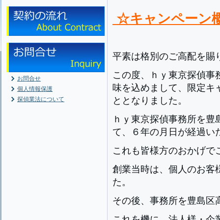
☆キャンペーン
平素は格別のご高配を賜
この度、ｈｙ東京探偵事
お問合せ
味を込めまして、限定キ
個人情報保護
ととなりました。
探偵業法について
ｈｙ東京探偵事務所を豊
て、６年の月日が経過い
これも皆様方のおかげで
創業当時は、個人のお客
た。
その後、事務所を豊島区
これを機に、法人様・企