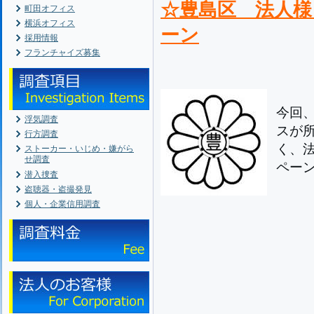
☆豊島区 法人様
町田オフィス
横浜オフィス
ーン
採用情報
フランチャイズ募集
今回
浮気調査
スが
行方調査
く、
ストーカー・いじめ・嫌がら
せ調査
ペー
潜入捜査
盗聴器・盗撮発見
個人・企業信用調査