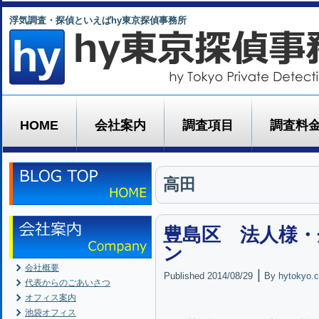
浮気調査・探偵といえばhy東京探偵事務所
HOME
会社案内
調査項目
調査料
高田
豊島区 法人様・
ン
会社概要
|
Published
2014/08/29
By
hytokyo.c
代表からのごあいさつ
オフィス案内
池袋オフィス