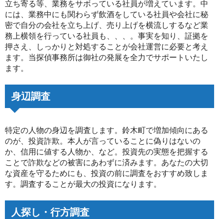
立ち寄る等、業務をサボっている社員が増えています。中
には、業務中にも関わらず飲酒をしている社員や会社に秘
密で自分の会社を立ち上げ、売り上げを横流しするなど業
務上横領を行っている社員も、、、。事実を知り、証拠を
押さえ、しっかりと対処することが会社運営に必要と考え
ます。当探偵事務所は御社の発展を全力でサポートいたし
ます。
身辺調査
特定の人物の身辺を調査します。鈴木町で増加傾向にある
のが、投資詐欺。本人が言っていることに偽りはないの
か、信用に値する人物か、など。投資先の実態を把握する
ことで詐欺などの被害にあわずに済みます。あなたの大切
な資産を守るためにも、投資の前に調査をおすすめ致しま
す。調査することが最大の投資になります。
人探し・行方調査