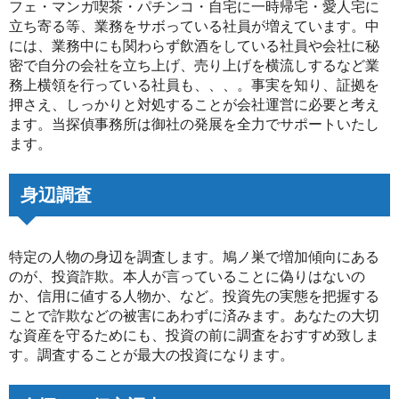
フェ・マンガ喫茶・パチンコ・自宅に一時帰宅・愛人宅に
立ち寄る等、業務をサボっている社員が増えています。中
には、業務中にも関わらず飲酒をしている社員や会社に秘
密で自分の会社を立ち上げ、売り上げを横流しするなど業
務上横領を行っている社員も、、、。事実を知り、証拠を
押さえ、しっかりと対処することが会社運営に必要と考え
ます。当探偵事務所は御社の発展を全力でサポートいたし
ます。
身辺調査
特定の人物の身辺を調査します。鳩ノ巣で増加傾向にある
のが、投資詐欺。本人が言っていることに偽りはないの
か、信用に値する人物か、など。投資先の実態を把握する
ことで詐欺などの被害にあわずに済みます。あなたの大切
な資産を守るためにも、投資の前に調査をおすすめ致しま
す。調査することが最大の投資になります。