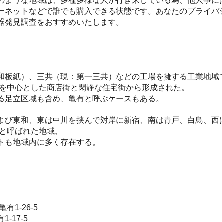
のような地域は、多種多様な人が行き来している為、他人事に
ーネットなどで誰でも購入できる状態です。あなたのプライバ
器発見調査をおすすめいたします。
和板紙）、三共（現：第一三共）などの工場を擁する工業地域
駅を中心とした商店街と閑静な住宅街から形成された。
る足立区域も含め、亀有と呼ぶケースもある。
よび東和、東は中川を挟んで対岸に新宿、南は青戸、白鳥、西
町と呼ばれた地域。
トも地域内に多く存在する。
9
1-26-5
17-5