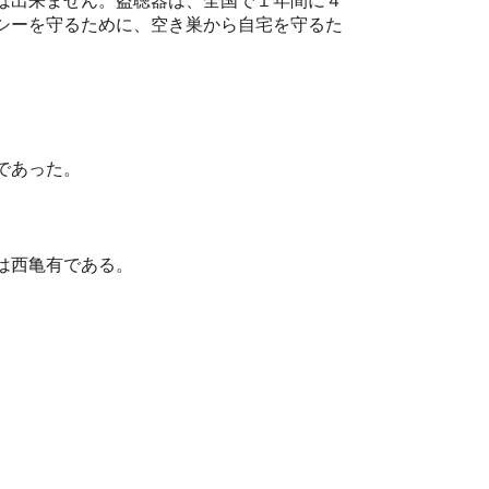
は出来ません。盗聴器は、全国で１年間に４
シーを守るために、空き巣から自宅を守るた
であった。
は西亀有である。