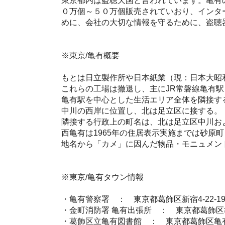
東京都内は盗聴天国と言われています。亀有
０万個～５０万個販売されていおり、インタ
めに、会社の大切な情報を守るために、盗聴
※東京/亀有概要
もとは日立製作所や日本紙業（現：日本大昭
これらの工場は撤退し、主にJR常磐線亀有
亀有駅を中心とした生活エリア全体を隣接す
中川の西岸に位置し、北は足立区に接する。
隣接する行政上の町名は、北は足立区中川お
西亀有は1965年の住居表示実施までは砂原
地名から「カメ」に因んだ物品・モニュメン
※東京/亀有タウン情報
・亀有警察署 ： 東京都葛飾区新宿4-22-1
・金町消防署 亀有出張所 ： 東京都葛飾区亀有
・葛飾区立亀有図書館 ： 東京都葛飾区亀有1-