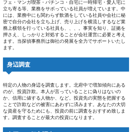
フェ・マンガ喫茶・パチンコ・自宅に一時帰宅・愛人宅に
立ち寄る等、業務をサボっている社員が増えています。中
には、業務中にも関わらず飲酒をしている社員や会社に秘
密で自分の会社を立ち上げ、売り上げを横流しするなど業
務上横領を行っている社員も、、、。事実を知り、証拠を
押さえ、しっかりと対処することが会社運営に必要と考え
ます。当探偵事務所は御社の発展を全力でサポートいたし
ます。
身辺調査
特定の人物の身辺を調査します。北府中で増加傾向にある
のが、投資詐欺。本人が言っていることに偽りはないの
か、信用に値する人物か、など。投資先の実態を把握する
ことで詐欺などの被害にあわずに済みます。あなたの大切
な資産を守るためにも、投資の前に調査をおすすめ致しま
す。調査することが最大の投資になります。