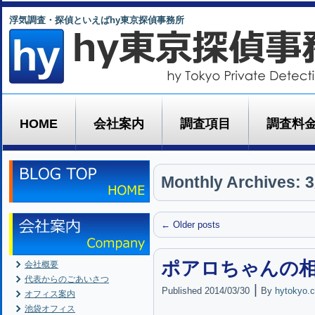
浮気調査・探偵といえばhy東京探偵事務所
HOME
会社案内
調査項目
調査料
Monthly Archives:
3
←
Older posts
ポアロちゃんの
会社概要
代表からのごあいさつ
|
Published
2014/03/30
By
hytokyo.c
オフィス案内
池袋オフィス