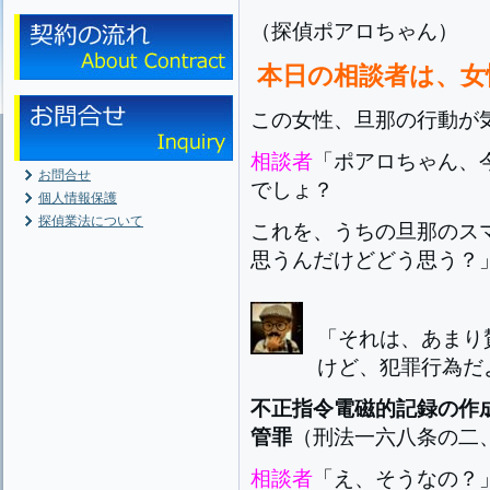
（探偵ポアロちゃん）
本日の相談者は、女
この女性、旦那の行動が
相談者
「ポアロちゃん、
お問合せ
でしょ？
個人情報保護
探偵業法について
これを、うちの旦那のス
思うんだけどどう思う？
「それは、あまり
けど、犯罪行為だ
不正指令電磁的記録の作
管罪
（刑法一六八条の二
相談者
「え、そうなの？