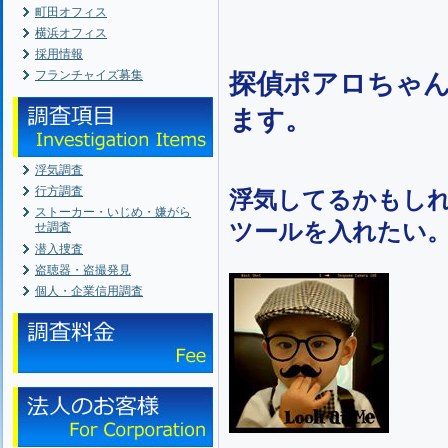
町田オフィス
横浜オフィス
採用情報
フランチャイズ募集
探偵ポアロちゃ
ます。
浮気調査
行方調査
浮気してるかもし
ストーカー・いじめ・嫌がら
ツールを入れたい
せ調査
潜入捜査
盗聴器・盗撮発見
個人・企業信用調査