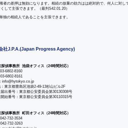
債権者の差押は無効になります。相続の放棄の効力はは絶対的で、何人に対し
くして主張できます。（最判S42.01.20）
は単独の相続人であることを主張できます。
J.P.A.(Japan Progress Agency)
京探偵事務所 池袋オフィス（24時間対応）
3-6802-8160
3-6802-8161
info@hytokyo.co.jp
：東京都豊島区池袋2-49-13杉山ビル2F
届出番号：東京都公安委員会第30130308号
開始番号：東京都公安委員会第30110315号
京探偵事務所 町田オフィス（24時間対応）
42-732-3534
42-732-3263