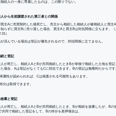
被相続人の一身に専属したものは、この限りでない。
続人から生前譲渡された第三者との関係
が買主Aに売買契約した後死亡し、売主から相続した相続人が被相続人と買主
を知らずに買主Bに売り渡した場合、買主Aと買主Bは対抗関係に立ちます。（
2.01）
記が済んでいる場合は登記が優先されるので、対抗関係に立てません。
相続と登記
続人が死亡し、相続人AとBが共同相続したときBが単独で相続した土地を登記
した場合、Aは登記がなくてもCに対抗できます。Bの登記は無権利だからです
に帰属性が認められれば、Cは保護される可能性もあります。
の持分は取得できます。
の放棄と登記
続人が死亡し、相続人AとBが共同相続したとき、Bが相続を放棄したが、Bの
Bで共同で相続した登記をして、Bの持分を差押場合は、