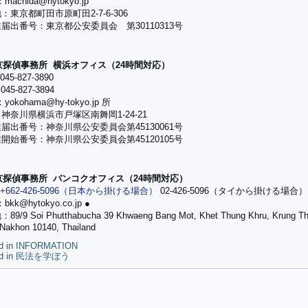
machida@hytokyo.jp
：東京都町田市原町田2-7-6-306
届出番号：東京都公安委員会 第30110313号
京探偵事務所 横浜オフィス（24時間対応）
45-827-3890
45-827-3894
yokohama@hy-tokyo.jp 所
神奈川県横浜市戸塚区南舞岡1-24-21
届出番号：神奈川県公安委員会第45130061号
開始番号：神奈川県公安委員会第45120105号
京探偵事務所
バンコクオフィス（24時間対応）
+662-426-5096（日本から掛ける場合）
02-426-5096（タイから掛ける場合）
bkk@hytokyo.co.jp ●
地：
89/9 Soi Phutthabucha 39 Khwaeng Bang Mot, Khet Thung Khru, Krung T
Nakhon 10140, Thailand
d in
INFORMATION
d in
民法を学ぼう