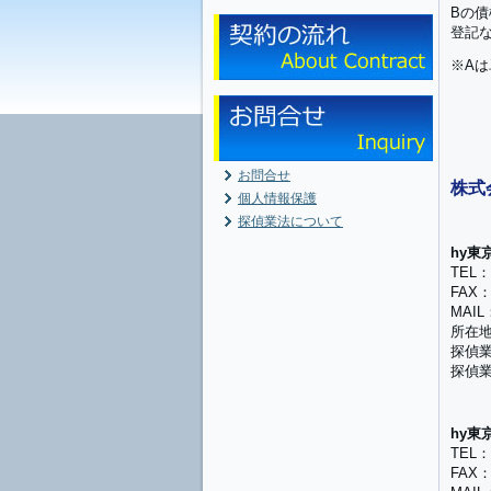
Bの
登記な
※A
お問合せ
株式会社
個人情報保護
探偵業法について
hy東
TEL：0
FAX：0
MAIL：
所在地
探偵業
探偵業
hy東
TEL：0
FAX：0