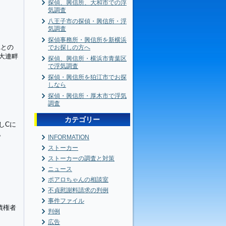
探偵、興信所、大和市での浮
気調査
八王子市の探偵・興信所・浮
気調査
探偵事務所・興信所を新横浜
Aとの
でお探しの方へ
大連畔
探偵、興信所・横浜市青葉区
で浮気調査
探偵・興信所を狛江市でお探
しなら
探偵・興信所・厚木市で浮気
調査
カテゴリー
しCに
。
INFORMATION
ストーカー
ストーカーの調査と対策
ニュース
ポアロちゃんの相談室
不貞慰謝料請求の判例
事件ファイル
債権者
判例
広告