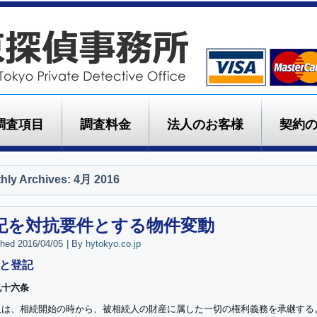
調査項目
調査料金
法人のお客様
契約
hly Archives:
4月 2016
記を対抗要件とする物件変動
shed
2016/04/05
|
By
hytokyo.co.jp
と登記
九十六条
人は、相続開始の時から、被相続人の財産に属した一切の権利義務を承継する