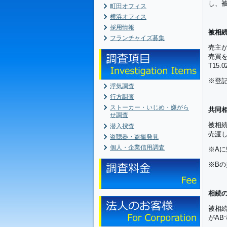
し、
町田オフィス
横浜オフィス
採用情報
被相
フランチャイズ募集
売主
売買
T15.0
※登
浮気調査
行方調査
ストーカー・いじめ・嫌がら
共同
せ調査
被相
潜入捜査
売渡
盗聴器・盗撮発見
個人・企業信用調査
※A
※B
相続
被相
がA