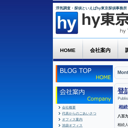
浮気調査・探偵といえばhy東京探偵事務所
HOME
会社案内
Mont
登
Publi
相続
会社概要
代表からのごあいさつ
八百
オフィス案内
相続
池袋オフィス