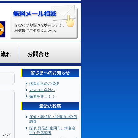
の流れ
お問合せ
皆さまへのお知らせ
代表からのご挨拶
マスコミ各社へ
探偵募集！！！
最近の投稿
探偵・興信所・綾瀬市で浮気
調査
探偵.興信所.座間市、海老名
市で浮気調査
。ただ