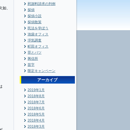
慰謝料請求の判例
欠如、
探偵
探偵小説
探偵散策
民法を学ぼう
池袋オフィス
浮気調査
町田オフィス
罪とバツ
興信所
苗字
限定キャンペーン
アーカイブ
は
2019年1月
2018年8月
2018年7月
2018年6月
2018年5月
2018年4月
2018年3月
ず、