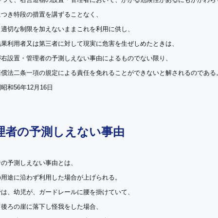
につき特段の措置を講ずることなく、
、適切な制限を加えないままこれを利用に供し、
結果利用者又は第三者に対して現実に危害を生ぜしめたときは、
が右設置・管理者の予測しえない事由によるものでない限り、
賠償法二条一項の規定による責任を免れることができないと解されるのである
昭和56年12月16日
理者の予測しえない事由
者の予測しえない事由とは、
の用途に沿わず利用した場合が上げられる。
では、幼児が、ガードレールに腰を掛けていて、
て後ろの崖に落下し怪我をした場合、