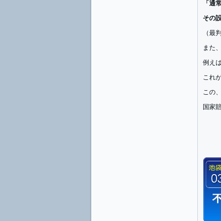
「通
その
（最判
また
例え
これ
この
国家