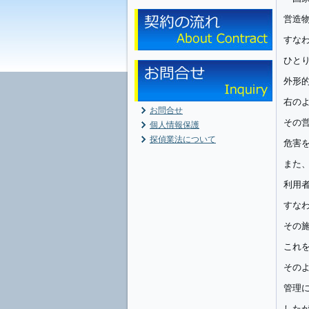
営造
すな
ひと
外形
右の
お問合せ
その
個人情報保護
探偵業法について
危害
また
利用
すな
その
これ
その
管理
した