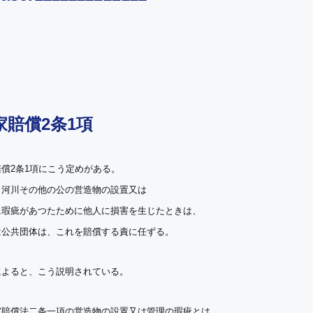
家賠償2条1項
償2条1項にこう定めがある。
、河川その他の公の営造物の設置又は
に瑕疵があつたために他人に損害を生じたときは、
は公共団体は、これを賠償する責に任ずる。
によると、こう説明されている。
家賠償法二条一項の営造物の設置又は管理の瑕疵とは、