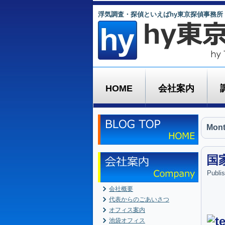
浮気調査・探偵といえばhy東京探偵事務所
HOME
会社案内
Mont
国
Publi
会社概要
代表からのごあいさつ
オフィス案内
池袋オフィス