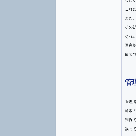
これ
また
その
それ
国家
最大判
管
管理
通常
判例
誤っ