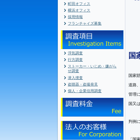
町田オフィス
横浜オフィス
採用情報
フランチャイズ募集
浮気調査
国
行方調査
ストーカー・いじめ・嫌がら
せ調査
国家賠
潜入捜査
盗聴器・盗撮発見
道路
個人・企業信用調査
管理
国又
判例
「国