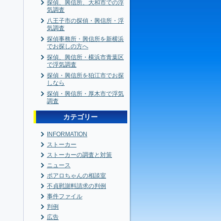
探偵、興信所、大和市での浮
気調査
八王子市の探偵・興信所・浮
気調査
探偵事務所・興信所を新横浜
でお探しの方へ
探偵、興信所・横浜市青葉区
で浮気調査
探偵・興信所を狛江市でお探
しなら
探偵・興信所・厚木市で浮気
調査
カテゴリー
INFORMATION
ストーカー
ストーカーの調査と対策
ニュース
ポアロちゃんの相談室
不貞慰謝料請求の判例
事件ファイル
判例
広告