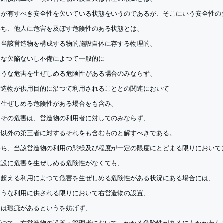
物が有すべき安全性を欠いている状態をいうのであるが、そこにいう安全性の
わち、他人に危害を及ぼす危険性のある状態とは、
り当該営造物を構成する物的施設自体に存する物理的、
的な欠陥ないし不備によつて一般的に
ような危害を生ぜしめる危険性がある場合のみならず、
営造物が供用目的に沿つて利用されることとの関連において
を生ぜしめる危険性がある場合をも含み、
、その危害は、営造物の利用者に対してのみならず、
者以外の第三者に対するそれをも含むものと解すべきである。
わち、当該営造物の利用の態様及び程度が一定の限度にとどまる限りにおいて
施設に危害を生ぜしめる危険性がなくても、
を超える利用によつて危害を生ぜしめる危険性がある状況にある場合には、
ような利用に供される限りにおいて右営造物の設置、
には瑕疵があるというを妨げず、
がつて、右営造物の設置・管理者において、かかる危険性があるにもかかわら