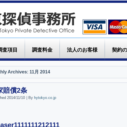
調査項目
調査料金
法人のお客様
契約
hly Archives:
11月 2014
家賠償2条
shed
2014/11/10
|
By
hytokyo.co.jp