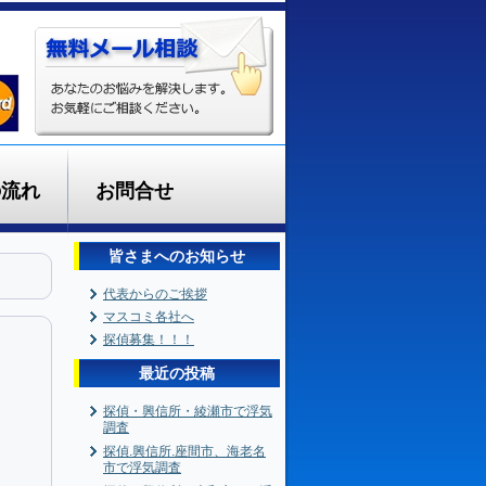
の流れ
お問合せ
皆さまへのお知らせ
代表からのご挨拶
マスコミ各社へ
探偵募集！！！
最近の投稿
探偵・興信所・綾瀬市で浮気
調査
探偵.興信所.座間市、海老名
市で浮気調査