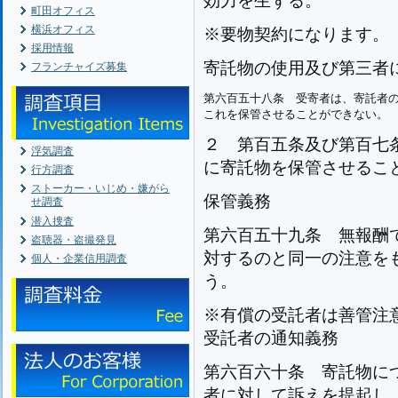
効力を生ずる。
町田オフィス
横浜オフィス
※要物契約になります。
採用情報
寄託物の使用及び第三者
フランチャイズ募集
第六百五十八条
受寄者は、寄託者
これを保管させることができない。
２
第百五条及び第百七
浮気調査
に寄託物を保管させるこ
行方調査
ストーカー・いじめ・嫌がら
保管義務
せ調査
潜入捜査
第六百五十九条
無報酬
盗聴器・盗撮発見
対するのと同一の注意を
個人・企業信用調査
う。
※有償の受託者は善管注
受託者の通知義務
第六百六十条
寄託物に
者に対して訴えを提起し