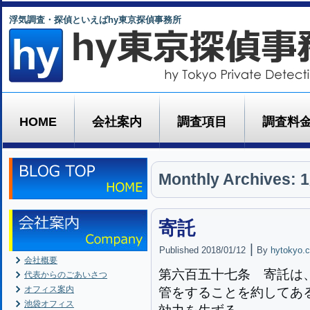
浮気調査・探偵といえばhy東京探偵事務所
HOME
会社案内
調査項目
調査料
Monthly Archives:
1
寄託
|
Published
2018/01/12
By
hytokyo.c
会社概要
第六百五十七条
寄託は
代表からのごあいさつ
オフィス案内
管をすることを約してあ
池袋オフィス