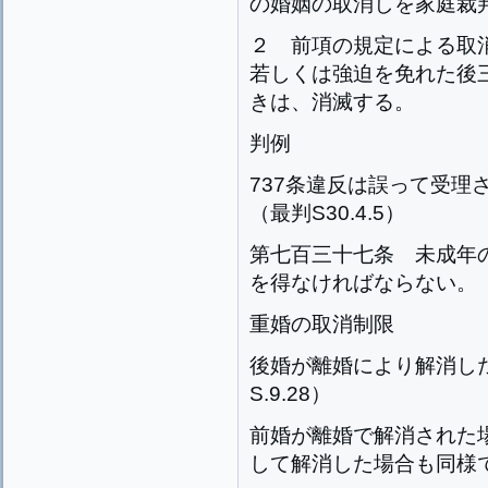
の婚姻の取消しを家庭裁
２
前項の規定による取
若しくは強迫を免れた後
きは、消滅する。
判例
737条違反は誤って受理
（最判S30.4.5）
第七百三十七条
未成年
を得なければならない。
重婚の取消制限
後婚が離婚により解消し
S.9.28）
前婚が離婚で解消された
して解消した場合も同様