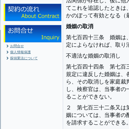
活関係が存在し、後に他
てこれを追認したときは
かのぼって有効となる（最判S
婚姻の取消
第七百四十三条
婚姻は
定によらなければ、取り
お問合せ
個人情報保護
不適法な婚姻の取消し
探偵業法について
第七百四十四条
第七百
規定に違反した婚姻は、
ら、その取消しを家庭裁
し、検察官は、当事者の
ることができない。
２
第七百三十二条又は
姻については、当事者の
を請求することができる