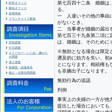
第七百四十二条
婚姻は
町田オフィス
横浜オフィス
る。
採用情報
一
人違いその他の事由
フランチャイズ募集
がないとき。
二
当事者が婚姻の届出
第七百三十九条第二項に
は、婚姻は、そのために
浮気調査
行方調査
※無効となる場合は限定
ストーカー・いじめ・嫌がら
せ調査
遡及的に効力を失い、初
潜入捜査
とになります。相続権も
盗聴器・盗撮発見
も非嫡出子になります。
個人・企業信用調査
無効行為の追認
判例
事実上の夫婦の一方が他
提出した場合においても