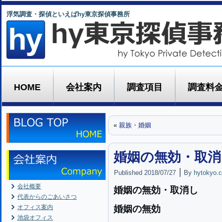
浮気調査・探偵といえばhy東京探偵事務所
HOME
会社案内
調査項目
調査料
«
親族・婚姻
婚姻の無効・取消
|
Published
2018/07/27
By
hytokyo.c
会社概要
婚姻の無効・取消し
代表からのごあいさつ
オフィス案内
婚姻の無効
池袋オフィス