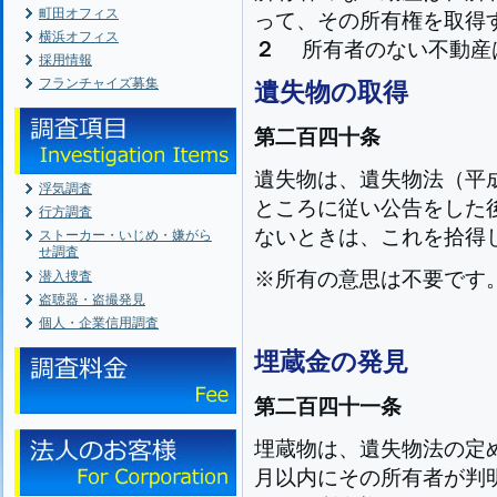
町田オフィス
って、その所有権を取得
横浜オフィス
２
所有者のない不動産
採用情報
フランチャイズ募集
遺失物の取得
第二百四十条
遺失物は、遺失物法（平
浮気調査
ところに従い公告をした
行方調査
ないときは、これを拾得
ストーカー・いじめ・嫌がら
せ調査
※所有の意思は不要です
潜入捜査
盗聴器・盗撮発見
個人・企業信用調査
埋蔵金の発見
第二百四十一条
埋蔵物は、遺失物法の定
月以内にその所有者が判