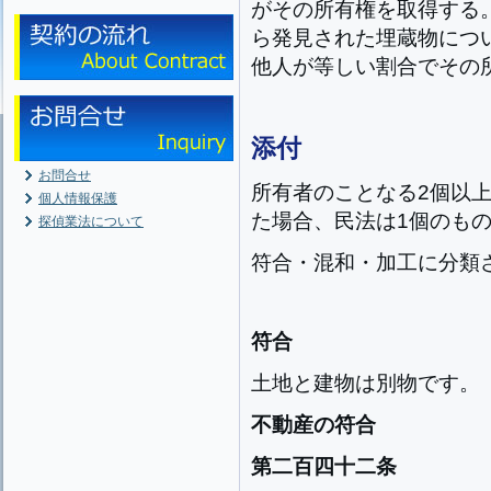
がその所有権を取得する
ら発見された埋蔵物につ
他人が等しい割合でその
添付
お問合せ
所有者のことなる2個以
個人情報保護
た場合、民法は1個のも
探偵業法について
符合・混和・加工に分類
符合
土地と建物は別物です。
不動産の符合
第二百四十二条