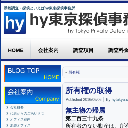
浮気調査・探偵といえばhy東京探偵事務所
HOME
会社案内
調査項目
調査料
«
所有権
所有権の取得
|
Published
2016/06/06
By
hytokyo.c
会社概要
無主物の帰属
代表からのごあいさつ
第二百三十九条
オフィス案内
所有者のない動産は、所
池袋オフィス