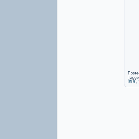
Poste
Tagge
調査
,