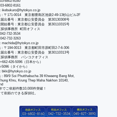
3-6802-8160
3-6802-8161
ikebukuro@hytokyo.co.jp
：〒171-0014 東京都豊島区池袋2-49-13杉山ビル2F
届出番号：東京都公安委員会 第30130308号
開始番号：東京都公安委員会 第30110315号
京探偵事務所 町田オフィス
42-732-3534
42-732-3263
machida@hytokyo.co.jp
：〒194-0013 東京都町田市原町田2-7-6-306
届出番号：東京都公安委員会 第30110313号
京探偵事務所 バンコクオフィス
+662-426-5096（日本から）
26-5096（タイから）
bkk@hytokyo.co.jp
9/9 Soi Phutthabucha 39 Khwaeng Bang Mot,
Thung Khru, Krung Thep Maha Nakhon 10140,
nd
年でご依頼件数10,000件突破！
して依頼のできる探偵社。