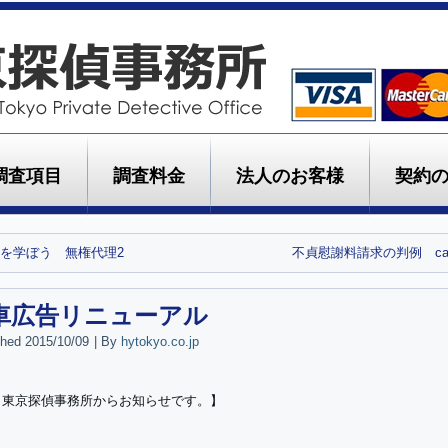
調査項目
調査料金
法人のお客様
契約
を学ぼう 無権代理2
不貞慰謝料請求の判例 cas
車広告リニューアル
shed
2015/10/09
|
By
hytokyo.co.jp
ｙ東京探偵事務所からお知らせです。】