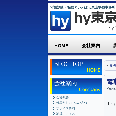
浮気調査・探偵といえばhy東京探偵事務所
HOME
会社案内
«
民法
電
Publi
会社概要
代表からのごあいさつ
【ｈ
オフィス案内
池袋オフィス