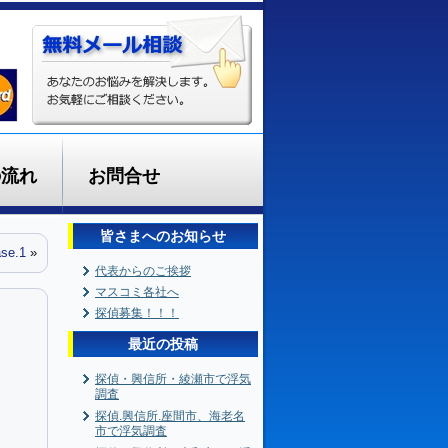
の流れ
お問合せ
皆さまへのお知らせ
e.1
»
代表からのご挨拶
マスコミ各社へ
探偵募集！！！
最近の投稿
探偵・興信所・綾瀬市で浮気
調査
探偵.興信所.座間市、海老名
市で浮気調査