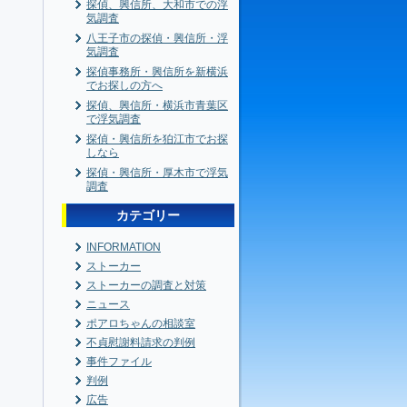
探偵、興信所、大和市での浮
気調査
八王子市の探偵・興信所・浮
気調査
探偵事務所・興信所を新横浜
でお探しの方へ
探偵、興信所・横浜市青葉区
で浮気調査
探偵・興信所を狛江市でお探
しなら
探偵・興信所・厚木市で浮気
調査
カテゴリー
INFORMATION
ストーカー
ストーカーの調査と対策
ニュース
ポアロちゃんの相談室
不貞慰謝料請求の判例
事件ファイル
判例
広告