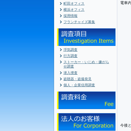
電車
町田オフィス
横浜オフィス
採用情報
フランチャイズ募集
浮気調査
行方調査
ストーカー・いじめ・嫌がら
せ調査
潜入捜査
盗聴器・盗撮発見
個人・企業信用調査
今後