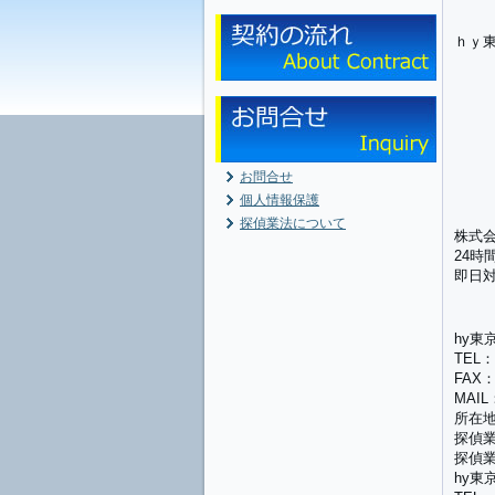
ｈｙ
お問合せ
個人情報保護
探偵業法について
株式会社J
24時
即日
hy東
TEL：0
FAX：0
MAIL：
所在地
探偵業
探偵業
hy東