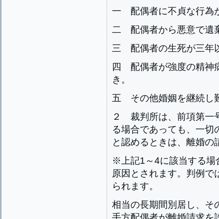
一
配偶者に不貞な行為
二
配偶者から悪意で遺
三
配偶者の生死が三年
四
配偶者が強度の精神
き。
五
その他婚姻を継続し
２
裁判所は、前項第一
る場合であっても、一切
と認めるときは、離婚の
※上記1～4に該当する
原因とされます。判例で
られます。
相当の長期間別居し、そ
手方配偶者が離婚請求を