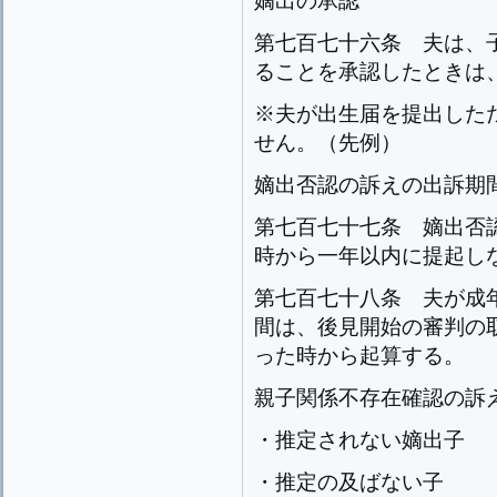
嫡出の承認
第七百七十六条
夫は、
ることを承認したときは
※夫が出生届を提出した
せん。（先例）
嫡出否認の訴えの出訴期
第七百七十七条
嫡出否
時から一年以内に提起し
第七百七十八条
夫が成
間は、後見開始の審判の
った時から起算する。
親子関係不存在確認の訴
・推定されない嫡出子
・推定の及ばない子