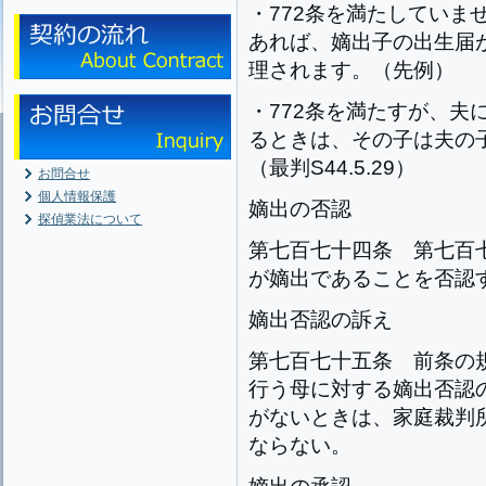
・772条を満たしていま
あれば、嫡出子の出生届
理されます。（先例）
・772条を満たすが、夫
るときは、その子は夫の
（最判S44.5.29）
お問合せ
個人情報保護
嫡出の否認
探偵業法について
第七百七十四条
第七百
が嫡出であることを否認
嫡出否認の訴え
第七百七十五条
前条の
行う母に対する嫡出否認
がないときは、家庭裁判
ならない。