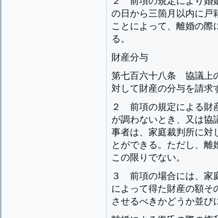
２
前項の規定により婚
の日から三箇月以内に戸
ことによって、離婚の際
る。
財産分与
第七百六十八条
協議上
対して財産の分与を請求
２
前項の規定による財
が調わないとき、又は協
事者は、家庭裁判所に対
とができる。ただし、離
この限りでない。
３
前項の場合には、家
によって得た財産の額そ
させるべきかどうか並び