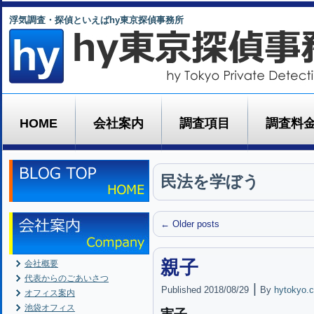
浮気調査・探偵といえばhy東京探偵事務所
HOME
会社案内
調査項目
調査料
民法を学ぼう
←
Older posts
親子
会社概要
代表からのごあいさつ
|
Published
2018/08/29
By
hytokyo.c
オフィス案内
池袋オフィス