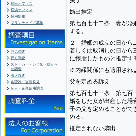
実子
町田オフィス
横浜オフィス
嫡出推定
採用情報
第七百七十二条
妻が婚
フランチャイズ募集
する。
２
婚姻の成立の日から
若しくは取消しの日から
浮気調査
に懐胎したものと推定す
行方調査
ストーカー・いじめ・嫌がら
せ調査
※内縁関係にも適用されます
潜入捜査
父を定める訴え
盗聴器・盗撮発見
個人・企業信用調査
第七百七十三条
第七百
婚をした女が出産した場
子の父を定めることがで
める。
推定されない嫡出