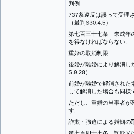
判例
737条違反は誤って受理
（最判S30.4.5）
第七百三十七条
未成年
を得なければならない。
重婚の取消制限
後婚が離婚により解消し
S.9.28）
前婚が離婚で解消された
して解消した場合も同様
ただし、重婚の当事者が
す。
詐欺・強迫による婚姻の
第七百四十七条
詐欺又