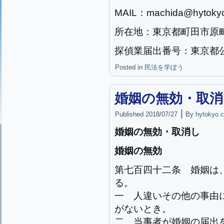
MAIL：machida@hytokyo
所在地：東京都町田市原町田2
探偵業届出番号：東京都公安
Posted in
民法を学ぼう
婚姻の無効・取消
|
Published
2018/07/27
By
hytokyo.c
婚姻の無効・取消し
婚姻の無効
第七百四十二条
婚姻は
る。
一
人違いその他の事由
がないとき。
二
当事者が婚姻の届出