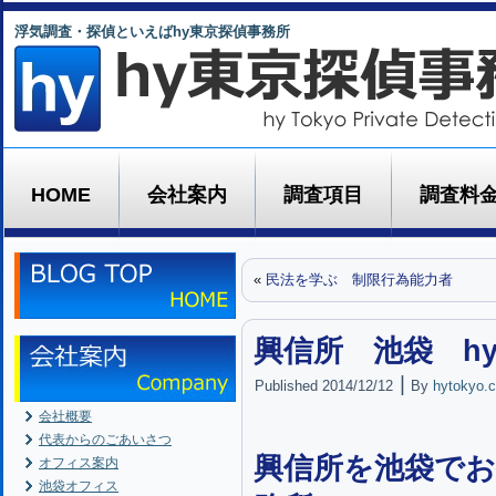
浮気調査・探偵といえばhy東京探偵事務所
HOME
会社案内
調査項目
調査料
«
民法を学ぶ 制限行為能力者
興信所 池袋 h
|
Published
2014/12/12
By
hytokyo.c
会社概要
代表からのごあいさつ
興信所を池袋でお
オフィス案内
池袋オフィス