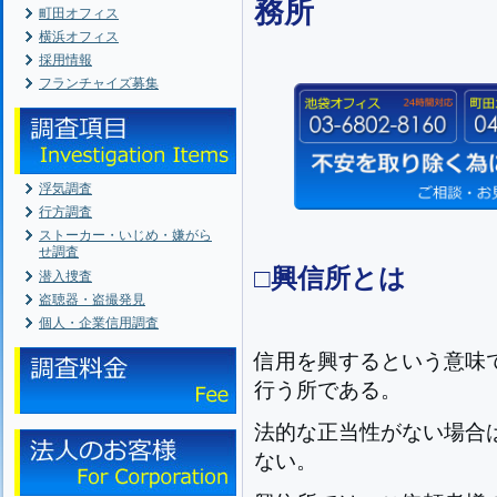
務所
町田オフィス
横浜オフィス
採用情報
フランチャイズ募集
浮気調査
行方調査
ストーカー・いじめ・嫌がら
せ調査
□興信所とは
潜入捜査
盗聴器・盗撮発見
個人・企業信用調査
信用を興するという意味
行う所である。
法的な正当性がない場合
ない。