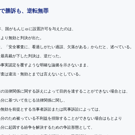
で勝訴も、逆転無罪
3年、国がもんじゅに設置許可を与えたのは、
により無効と判決が出た。
は、「安全審査に、看過しがたい過誤、欠落がある」からだと、述べている。
、最高裁が下した判決は、逆だった。
の事実認定を覆すような明確な論拠を示さないまま、
審査は違法・無効とまでは言えないとしている。
在の法律関係に関する訴えによって目的を達することができない場合とは、
処分に基づいて生じる法律関係に関し、
の無効を前提とする当事者訴訟または民事訴訟によっては、
処分のため被っている不利益を排除することができない場合はもとより
処分に起因する紛争を解決するための争訟形態として、