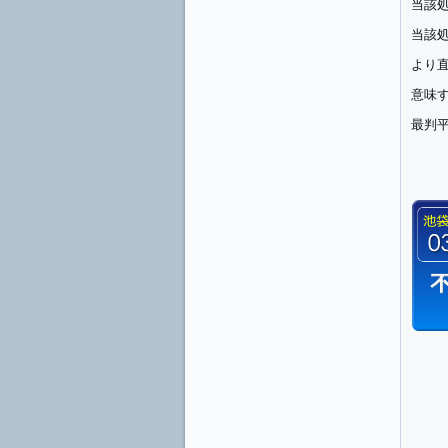
当該
当該
より
意味
最判平