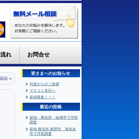
の流れ
お問合せ
皆さまへのお知らせ
訴訟
»
代表からのご挨拶
マスコミ各社へ
探偵募集！！！
最近の投稿
探偵・興信所・綾瀬市で浮気
調査
探偵.興信所.座間市、海老名
市で浮気調査