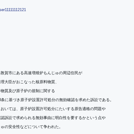
県敦賀市にある高速増殖炉もんじゅの周辺住民が
総理大臣がおこなった核原料物質、
料物質及び原子炉の規制に関する
23条に基づき原子炉設置許可処分の無効確認を求めた訴訟である。
においては、原子炉設置許可処分にたいする原告適格の問題や
確認訴訟で求められる無効事由に明白性を要するかという点や
じゅの安全性などについて争われた。