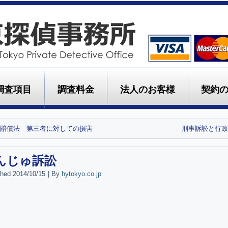
調査項目
調査料金
法人のお客様
契約
賠償法 第三者に対しての損害
刑事訴訟と行政
んじゅ訴訟
shed
2014/10/15
|
By
hytokyo.co.jp