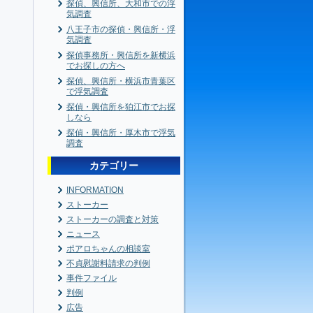
探偵、興信所、大和市での浮
気調査
八王子市の探偵・興信所・浮
気調査
探偵事務所・興信所を新横浜
でお探しの方へ
探偵、興信所・横浜市青葉区
で浮気調査
探偵・興信所を狛江市でお探
しなら
探偵・興信所・厚木市で浮気
調査
カテゴリー
INFORMATION
ストーカー
ストーカーの調査と対策
ニュース
ポアロちゃんの相談室
不貞慰謝料請求の判例
事件ファイル
判例
広告