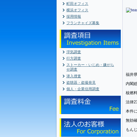
町田オフィス
横浜オフィス
採用情報
フランチャイズ募集
浮気調査
行方調査
ストーカー・いじめ・嫌がら
せ調査
福井
潜入捜査
盗聴器・盗撮発見
内閣
個人・企業信用調査
核燃
法律
本件
無効
もん