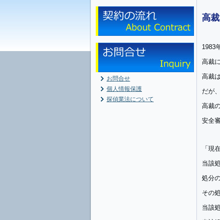
高裁
198
高裁
高裁
お問合せ
個人情報保護
だが
探偵業法について
高裁
安全
「現
当該
処分
その
当該