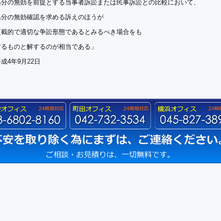
処分の無効を前提とする当事者訴訟または民事訴訟との比較において、
処分の無効確認を求める訴えのほうが
直截的で適切な争訟形態であるとみるべき場合をも
するものと解するのが相当である」
成4年9月22日