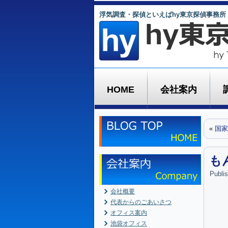
浮気調査・探偵といえばhy東京探偵事務所
HOME
会社案内
«
国家
も
Publi
会社概要
代表からのごあいさつ
オフィス案内
池袋オフィス