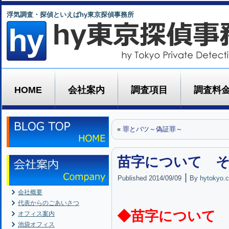
浮気調査・探偵といえばhy東京探偵事務所
HOME
会社案内
調査項目
調査料
«
罪とバツ～偽証罪～
苗字について 
|
Published
2014/09/09
By
hytokyo.c
会社概要
代表からのごあいさつ
◆苗字について
オフィス案内
池袋オフィス