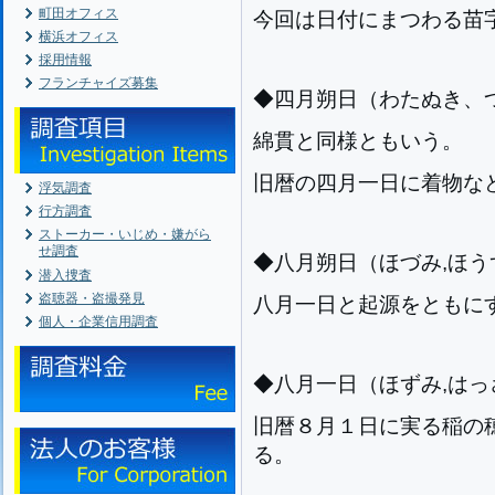
町田オフィス
今回は日付にまつわる苗字
横浜オフィス
採用情報
フランチャイズ募集
◆四月朔日（わたぬき、つ
綿貫と同様ともいう。
旧暦の四月一日に着物な
浮気調査
行方調査
ストーカー・いじめ・嫌がら
せ調査
◆八月朔日（ほづみ,ほうず
潜入捜査
盗聴器・盗撮発見
八月一日と起源をともに
個人・企業信用調査
◆八月一日（ほずみ,はっさ
旧暦８月１日に実る稲の
る。