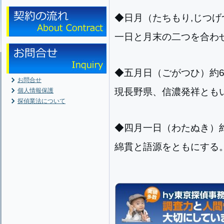
◆日月（たちもり,じつげ
一日と月末の二つを合わ
◆五月日（ごがつひ）約6
お問合せ
現長野県、信濃発祥とも
個人情報保護
探偵業法について
◆四月一日（わたぬき）約
綿貫と語源をともにする