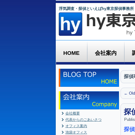
浮気調査・探偵といえばhy東京探偵事務所
HOME
会社案内
探偵
←
Old
探
会社概要
Publi
代表からのごあいさつ
オフィス案内
探偵
池袋オフィス