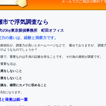
瀬市で浮気調査なら
力のhy東京探偵事務所 町田オフィス
査力の違いは、経験と洞察力です。
の探偵社が、調査力が高いとホームページなどで、 載せておりますが、 調査
どのようなものでしょうか？
調査で、重要なのは不貞の証拠を得ることです。 その為の過程が調査です。
で重要な点は、
失尾をしないこと
発覚をしないこと
証拠を、確実にカメラに収めること
の3点になります。
尾と発覚は紙一重