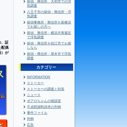
探偵、興信所、大和市での浮
気調査
八王子市の探偵・興信所・浮
気調査
探偵事務所・興信所を新横浜
でお探しの方へ
探偵、興信所・横浜市青葉区
で浮気調査
の、証
探偵・興信所を狛江市でお探
た配偶
しなら
拠）が
探偵・興信所・厚木市で浮気
調査
カテゴリー
INFORMATION
ストーカー
ストーカーの調査と対策
ニュース
ポアロちゃんの相談室
不貞慰謝料請求の判例
事件ファイル
判例
広告