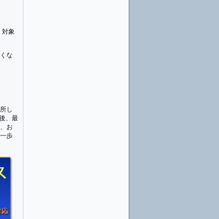
、対象
すくな
入所し
後、最
は、お
一歩