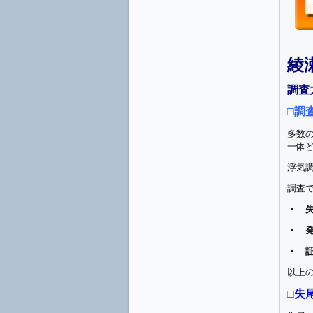
綾
調査
□調
多数
一体
浮気
調査
・ 
・ 
・ 
以上
□
失