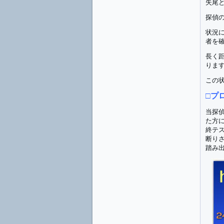
失尾
探偵
状況
者を
長く
りま
この
□プ
当探
た方
終テ
断り
踏み