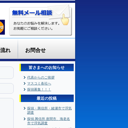
の流れ
お問合せ
皆さまへのお知らせ
代表からのご挨拶
マスコミ各社へ
探偵募集！！！
最近の投稿
探偵・興信所・綾瀬市で浮気
調査
探偵.興信所.座間市、海老名
市で浮気調査