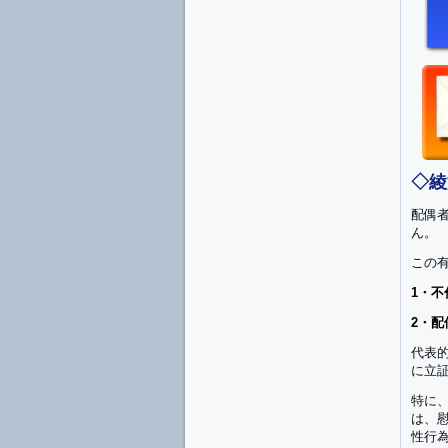
◇綾
配偶
ん。
この
1・
2・
代表
に立
特に
は、
性行