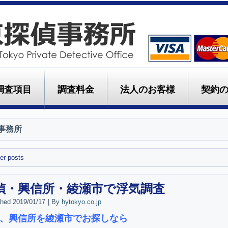
調査項目
調査料金
法人のお客様
契約
事務所
er posts
偵・興信所・綾瀬市で浮気調査
shed
2019/01/17
|
By
hytokyo.co.jp
、興信所を綾瀬市でお探しなら