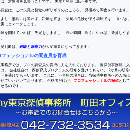
とは、対象者を見失うことです。 失尾と発覚は紙一重です。
の調査は、この失尾と発覚のギリギリのところを、 見極めて調査を行います。
により、無理には追わず、距離を置き、 失尾の危険が伴う場所では、 近づき
確実にとマークします。
距離を開けていれば、失尾をしますし、 長い時間、近くにいれば、発覚しや
す。
状況判断は、
経験と洞察力
が大変重要になってきます。
ロフェッショナルの調査員を育成
偵事務所では、プロの調査員の育成に力を入れております。 当探偵事務所に
には、 当社独自の、探偵育成プログラムの研修を受けてもらい、 2か月の研修
ストを受けてもらいます。 これに、不合格の場合は、当探偵事務所への入所
させていただいております。 合格者だけが、
プロフェッショナルの探偵
として
出せるのです。