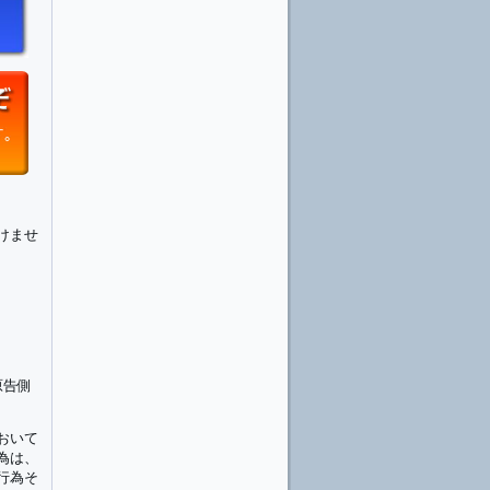
けませ
原告側
おいて
為は、
行為そ