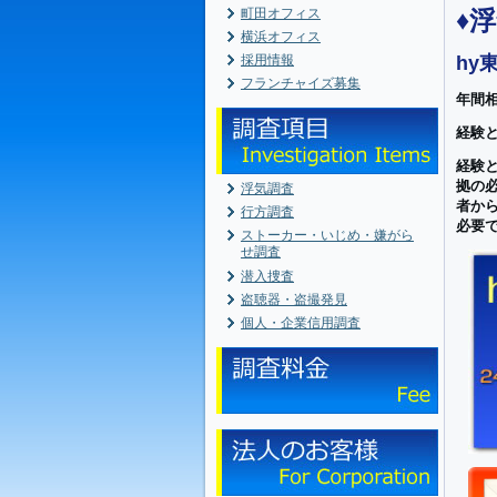
町田オフィス
♦
横浜オフィス
採用情報
hy
フランチャイズ募集
年間相
経験
経験
拠の
浮気調査
者か
行方調査
必要
ストーカー・いじめ・嫌がら
せ調査
潜入捜査
盗聴器・盗撮発見
個人・企業信用調査