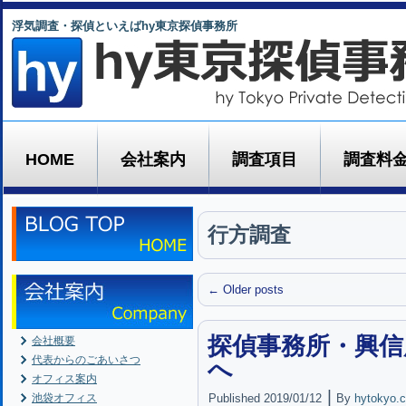
浮気調査・探偵といえばhy東京探偵事務所
HOME
会社案内
調査項目
調査料
行方調査
←
Older posts
探偵事務所・興信
会社概要
代表からのごあいさつ
へ
オフィス案内
|
池袋オフィス
Published
2019/01/12
By
hytokyo.c