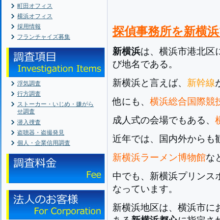
町田オフィス
横浜オフィス
採用情報
探偵事務所を新横
フランチャイズ募集
新横浜
は、横浜市港北区
び地名である。
新横浜と言えば、
新幹線
浮気調査
行方調査
他にも、
横浜総合国際競
ストーカー・いじめ・嫌がら
せ調査
成人式の会場でもある、
潜入捜査
盗聴器・盗撮発見
近年では、国内外からも
個人・企業信用調査
新横浜ラーメン博物館
な
中でも、新横浜プリンス
なっています。
新横浜地区は、横浜市に