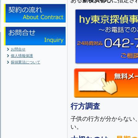
ある
新横浜都心
に指定さ
お問合せ
個人情報保護
探偵業法について
行方調査
子供の行方が分からない
い。