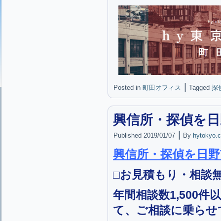
|
Posted in
町田オフィス
Tagged
探
興信所・探偵を日
|
Published
2019/01/07
By
hytokyo.c
興信所・探偵を日
□お見積もり・相談無
年間相談数1,500
て、ご相談に乗らせ