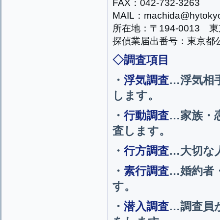
FAX：042-732-3263
MAIL：machida@hytokyo
所在地：〒194-0013 東
探偵業届出番号：東京都公安
◇調査項目
・
浮気調査
…浮気相
します。
・
行動調査
…家族・
査します。
・
行方調査
…大切な
・
素行調査
…婚約者
す。
・
潜入調査
…調査員