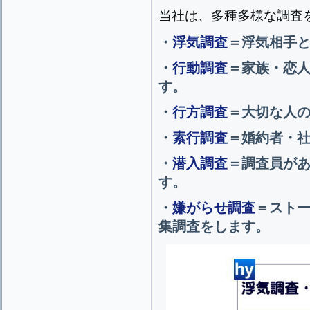
当社は、多種多様な調査
・
浮気調査
＝浮気相手
・
行動調査
＝家族・恋
す。
・
行方調査
＝大切な人
・
素行調査
＝婚約者・
・
潜入調査
＝調査員が
す。
・
嫌がらせ調査
＝スト
集調査をします。